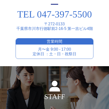
TEL 047-397-5500
〒272-0133
千葉県市川市⾏徳駅前2-16-5 第⼀吉ビル4階
営業時間
⽉〜⾦ 9:00 - 17:00
定休⽇ ：⼟・⽇・祝祭⽇
STAFF