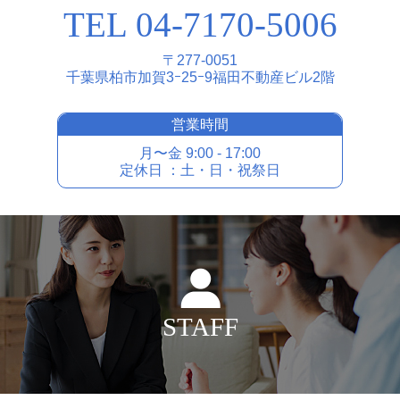
TEL 04-7170-5006
〒277-0051
千葉県柏市加賀3ｰ25ｰ9福⽥不動産ビル2階
営業時間
⽉〜⾦ 9:00 - 17:00
定休⽇ ：⼟・⽇・祝祭⽇
STAFF