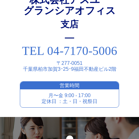
グランシアオフィス
⽀店
TEL 04-7170-5006
〒277-0051
千葉県柏市加賀3ｰ25ｰ9福⽥不動産ビル2階
営業時間
⽉〜⾦ 9:00 - 17:00
定休⽇ ：⼟・⽇・祝祭⽇