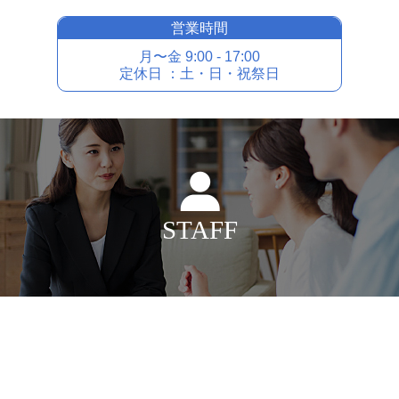
営業時間
⽉〜⾦ 9:00 - 17:00
定休⽇ ：⼟・⽇・祝祭⽇
STAFF