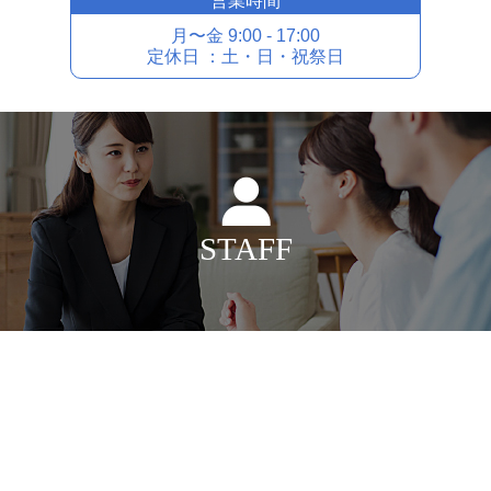
営業時間
⽉〜⾦ 9:00 - 17:00
定休⽇ ：⼟・⽇・祝祭⽇
STAFF