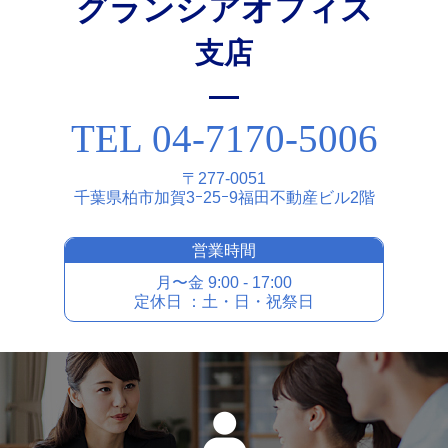
グランシアオフィス
⽀店
TEL 04-7170-5006
〒277-0051
千葉県柏市加賀3ｰ25ｰ9福⽥不動産ビル2階
営業時間
⽉〜⾦ 9:00 - 17:00
定休⽇ ：⼟・⽇・祝祭⽇