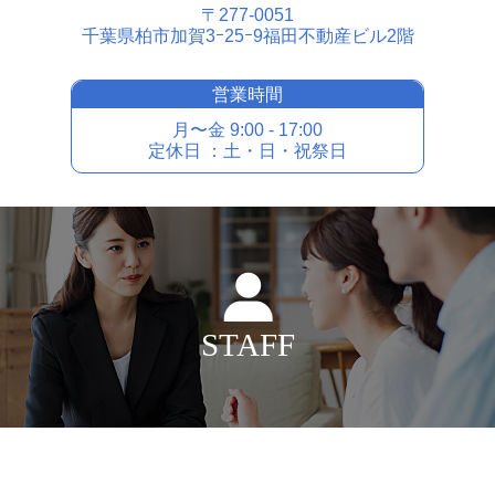
〒277-0051
千葉県柏市加賀3ｰ25ｰ9福⽥不動産ビル2階
営業時間
⽉〜⾦ 9:00 - 17:00
定休⽇ ：⼟・⽇・祝祭⽇
STAFF