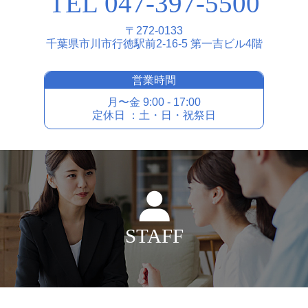
TEL 047-397-5500
〒272-0133
千葉県市川市⾏徳駅前2-16-5 第⼀吉ビル4階
営業時間
⽉〜⾦ 9:00 - 17:00
定休⽇ ：⼟・⽇・祝祭⽇
STAFF