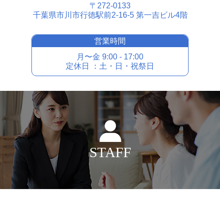
〒272-0133
千葉県市川市⾏徳駅前2-16-5 第⼀吉ビル4階
営業時間
⽉〜⾦ 9:00 - 17:00
定休⽇ ：⼟・⽇・祝祭⽇
STAFF