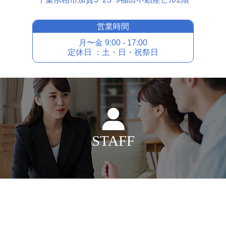
営業時間
⽉〜⾦ 9:00 - 17:00
定休⽇ ：⼟・⽇・祝祭⽇
STAFF