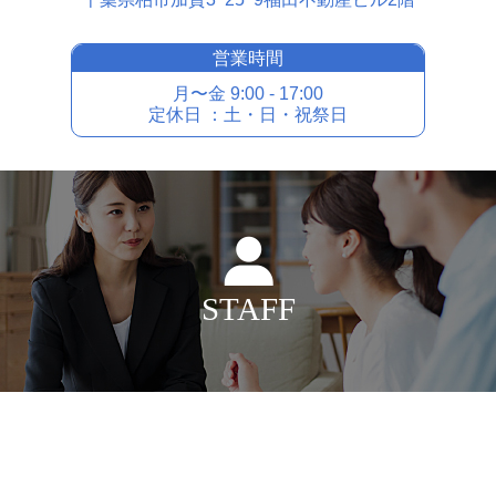
営業時間
⽉〜⾦ 9:00 - 17:00
定休⽇ ：⼟・⽇・祝祭⽇
STAFF