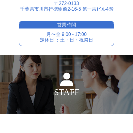
〒272-0133
千葉県市川市⾏徳駅前2-16-5 第⼀吉ビル4階
営業時間
⽉〜⾦ 9:00 - 17:00
定休⽇ ：⼟・⽇・祝祭⽇
STAFF