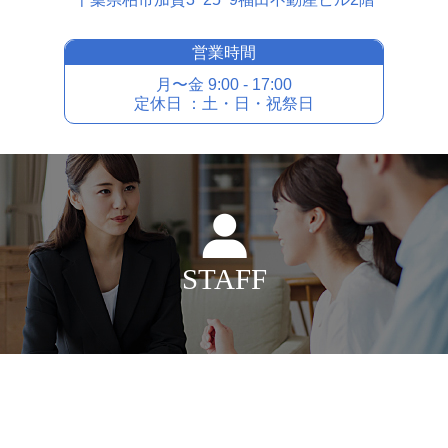
営業時間
⽉〜⾦ 9:00 - 17:00
定休⽇ ：⼟・⽇・祝祭⽇
STAFF