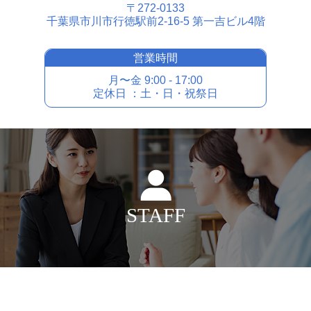
〒272-0133
千葉県市川市⾏徳駅前2-16-5 第⼀吉ビル4階
営業時間
⽉〜⾦ 9:00 - 17:00
定休⽇ ：⼟・⽇・祝祭⽇
STAFF