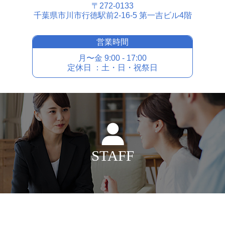
〒272-0133
千葉県市川市⾏徳駅前2-16-5 第⼀吉ビル4階
営業時間
⽉〜⾦ 9:00 - 17:00
定休⽇ ：⼟・⽇・祝祭⽇
STAFF