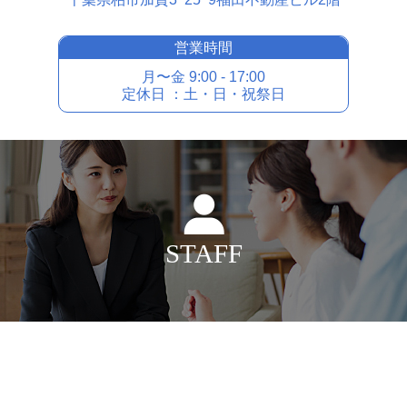
営業時間
⽉〜⾦ 9:00 - 17:00
定休⽇ ：⼟・⽇・祝祭⽇
STAFF