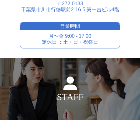
〒272-0133
千葉県市川市⾏徳駅前2-16-5 第⼀吉ビル4階
営業時間
⽉〜⾦ 9:00 - 17:00
定休⽇ ：⼟・⽇・祝祭⽇
STAFF