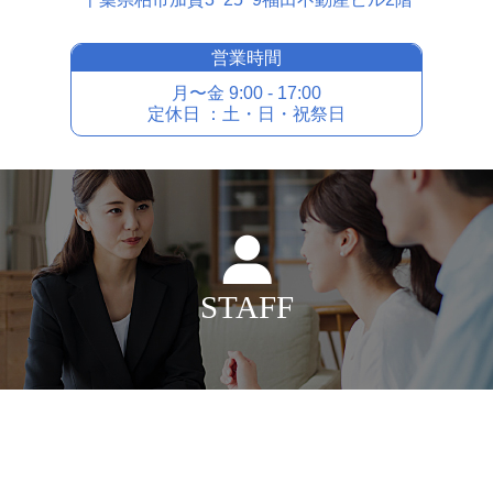
営業時間
⽉〜⾦ 9:00 - 17:00
定休⽇ ：⼟・⽇・祝祭⽇
STAFF